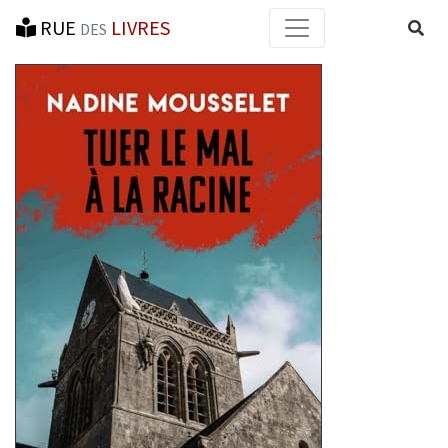
RUE
LIVRES
Reche
DES