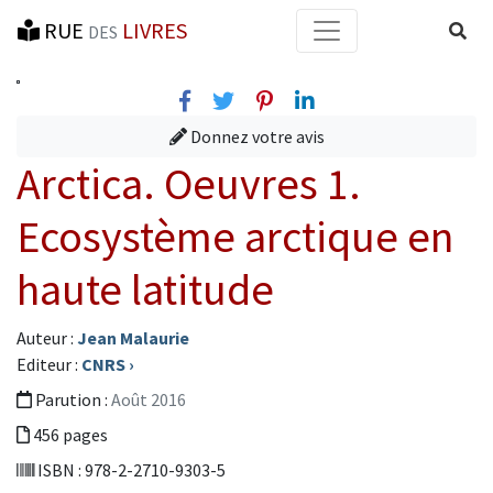
RUE
LIVRES
Reche
DES
Facebook
Twitter
Pinterest
Linkedin
Donnez votre avis
Arctica. Oeuvres 1.
Ecosystème arctique en
haute latitude
Auteur :
Jean Malaurie
Editeur :
CNRS
›
Parution :
Août 2016
456 pages
ISBN : 978-2-2710-9303-5