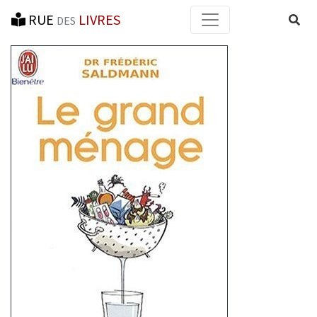
RUE
LIVRES
Reche
DES