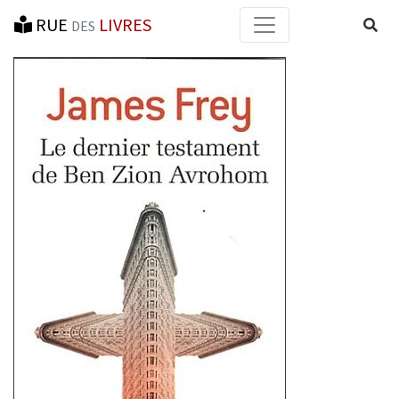
RUE
LIVRES
Reche
DES