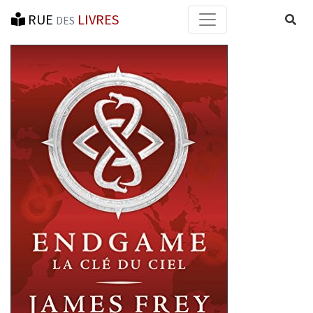
RUE
LIVRES
Reche
DES