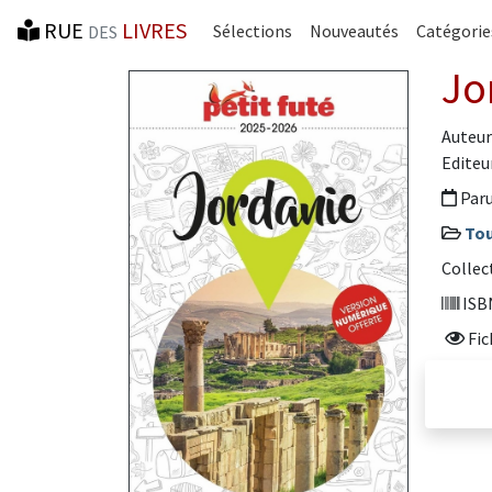
RUE
LIVRES
Sélections
Nouveautés
Catégorie
DES
Jo
Auteur
Editeur
Paru
Tou
Collec
ISBN
Fic