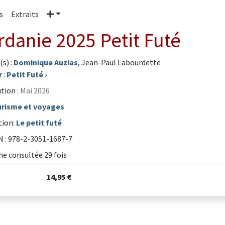
Plus
s
Extraits
rdanie 2025 Petit Futé
(s) :
Dominique Auzias
, Jean-Paul Labourdette
 :
Petit Futé
›
tion :
Mai 2026
risme et voyages
tion:
Le petit futé
 : 978-2-3051-1687-7
he consultée 29 fois
14,95 €