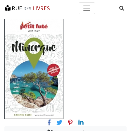
RUE
LIVRES
Reche
DES
Facebook
Twitter
Pinterest
Linkedin