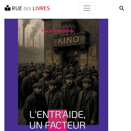
RUE
LIVRES
Reche
DES