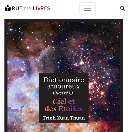
RUE
LIVRES
Reche
DES