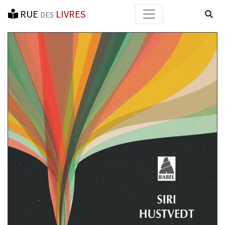
RUE
LIVRES
Reche
DES