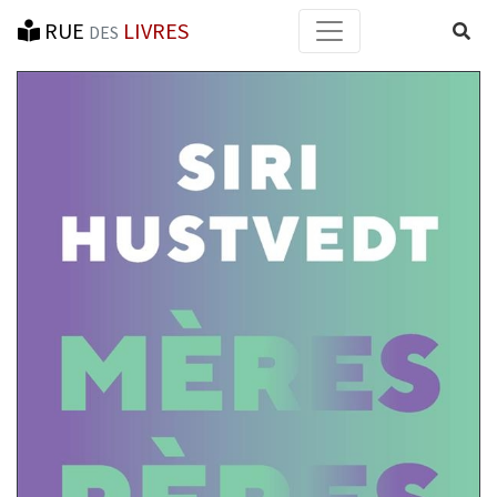
RUE
LIVRES
Reche
DES