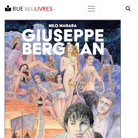
RUE
LIVRES
Reche
DES