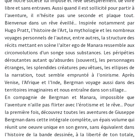
que notre société lui impose et rêve désespérément de vivre
libre et sans entraves. Aussi quand il est sollicité pour partir à
l'aventure, il n'hésite pas une seconde et plaque tout.
Bienvenue dans un rêve éveillé... Inspirée notamment par
Hugo Pratt, l'histoire de l'Art, la mythologie et les nombreux
voyages personnels de l'auteur, entre autres, la structure des
récits mettant en scène l'alter ego de Manara ressemble aux
circonvolutions d'un songe sous substances. Les péripéties
déroutantes autant qu'absurdes (souvent), les personnages
étranges, les splendides créatures peu vêtues, les ellipses de
la narration, tout semble emprunté à l'onirisme. Après
Venise, l'Afrique et l'Inde, Bergman voyage aussi dans des
territoires imaginaires et nous entraîne dans son sillage...
En compagnie de Bergman et Manara, impossible que
l'aventure n'aille pas flirter avec l'érotisme et le rêve... Pour
la première fois, découvrez toutes les aventures de Giuseppe
Bergman dans cette intégrale complète, un épais volume qui
réunit une oeuvre unique en son genre, sans équivalent dans
l'histoire de la bande dessinée, à la liberté de ton totale,