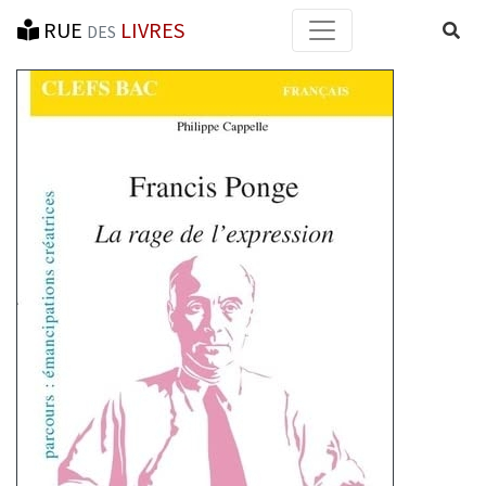
RUE
LIVRES
Reche
DES