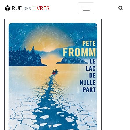
RUE
LIVRES
Reche
DES