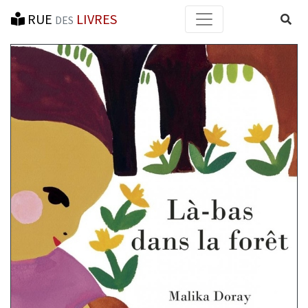
RUE
LIVRES
Reche
DES