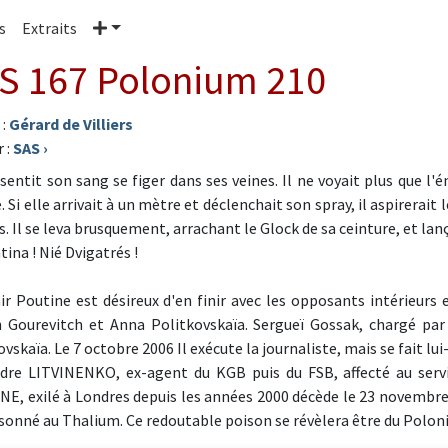
Plus
s
Extraits
S 167 Polonium 210
 :
Gérard de Villiers
 :
SAS
›
sentit son sang se figer dans ses veines. Il ne voyait plus que l'é
. Si elle arrivait à un mètre et déclenchait son spray, il aspirerai
. Il se leva brusquement, arrachant le Glock de sa ceinture, et lanç
tina ! Nié Dvigatrés !
ir Poutine est désireux d'en finir avec les opposants intérieurs
 Gourevitch et Anna Politkovskaïa. Sergueï Gossak, chargé par
ovskaïa. Le 7 octobre 2006 Il exécute la journaliste, mais se fait l
dre LITVINENKO, ex-agent du KGB puis du FSB, affecté au serv
E, exilé à Londres depuis les années 2000 décède le 23 novembre 
onné au Thalium. Ce redoutable poison se révèlera être du Polon