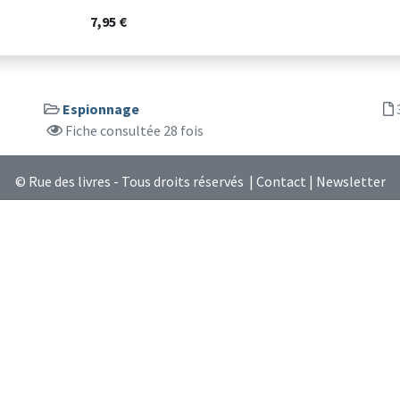
7,95 €
Espionnage
Fiche consultée 28 fois
© Rue des livres - Tous droits réservés |
Contact
|
Newsletter