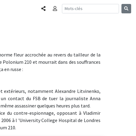
Partager
Connexion
norme fleur accrochée au revers du tailleur de la
t le Polonium 210 et mourrait dans des souffrances
a en russe :
 et extérieurs, notamment Alexandre Litvinenko,
 un contact du FSB de tuer la journaliste Anna
ui-même assassiner quelques heures plus tard.
ice du contre-espionnage, opposant à Vladimir
2006 à l 'University College Hospital de Londres
ium 210.