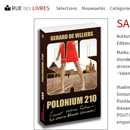
RUE
LIVRES
Sélections
Nouveautés
Catégorie
DES
SA
Auteur
Editeur
Malko 
blonde
atroces
- Valen
Vladim
Simion
Politk
Alexan
POUTIN
empois