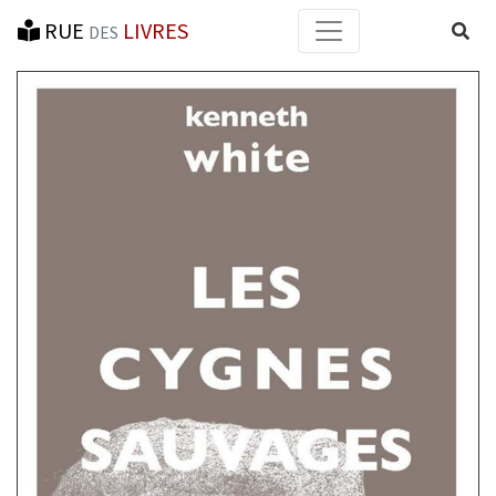
RUE
LIVRES
Reche
DES