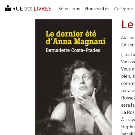
RUE
LIVRES
Sélections
Nouveautés
Catégorie
DES
Le
Auteur
Editeur
L'hist
Vous v
Vous av
bien, 
comme
paraiss
Rossell
sera l
La Ros
À trav
Hepbur
batail