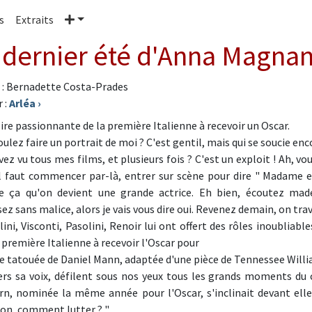
Plus
s
Extraits
 dernier été d'Anna Magnan
 : Bernadette Costa-Prades
 :
Arléa
›
oire passionnante de la première Italienne à recevoir un Oscar.
oulez faire un portrait de moi ? C'est gentil, mais qui se soucie en
ez vu tous mes films, et plusieurs fois ? C'est un exploit ! Ah, vou
il faut commencer par-là, entrer sur scène pour dire " Madame e
 ça qu'on devient une grande actrice. Eh bien, écoutez mad
ez sans malice, alors je vais vous dire oui. Revenez demain, on trava
ini, Visconti, Pasolini, Renoir lui ont offert des rôles inoubliable
a première Italienne à recevoir l'Oscar pour
e tatouée de Daniel Mann, adaptée d'une pièce de Tennessee Willia
ers sa voix, défilent sous nos yeux tous les grands moments du
n, nominée la même année pour l'Oscar, s'inclinait devant elle
lon, comment lutter ? "