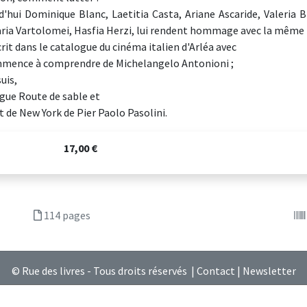
d'hui Dominique Blanc, Laetitia Casta, Ariane Ascaride, Valeria B
ia Vartolomei, Hasfia Herzi, lui rendent hommage avec la même f
crit dans le catalogue du cinéma italien d'Arléa avec
mence à comprendre de Michelangelo Antonioni ;
suis,
gue Route de sable et
it de New York de Pier Paolo Pasolini.
17,00 €
114 pages
© Rue des livres - Tous droits réservés |
Contact
|
Newsletter