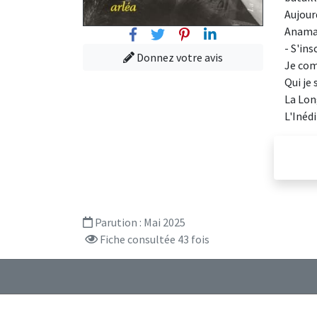
Aujour
Anamar
Facebook
Twitter
Pinterest
Linkedin
- S'ins
Donnez votre avis
Je com
Qui je 
La Lon
L'Inéd
Parution :
Mai 2025
Fiche consultée 43 fois