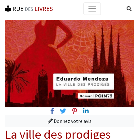
RUE
LIVRES
Reche
DES
Facebook
Twitter
Pinterest
Linkedin
Donnez votre avis
La ville des prodiges