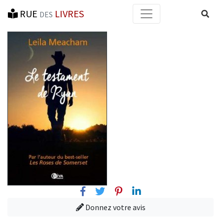
RUE
LIVRES
Reche
DES
Facebook
Twitter
Pinterest
Linkedin
Donnez votre avis