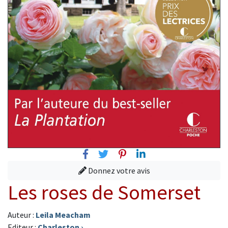
Facebook
Twitter
Pinterest
Linkedin
Donnez votre avis
Les roses de Somerset
Auteur :
Leila Meacham
Editeur :
Charleston
›