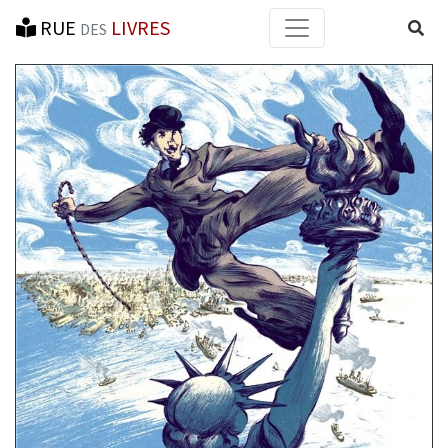
RUE
LIVRES
Reche
DES