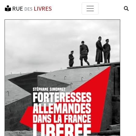
RUE
LIVRES
Reche
DES