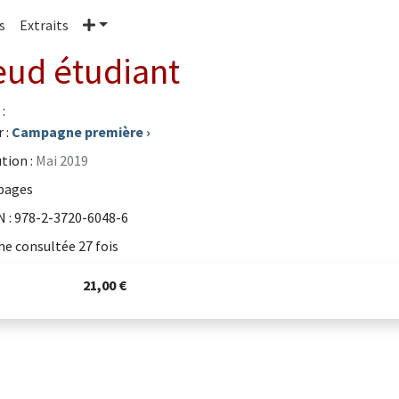
Plus
s
Extraits
eud étudiant
:
 :
Campagne première
›
tion :
Mai 2019
pages
 : 978-2-3720-6048-6
he consultée 27 fois
21,00 €