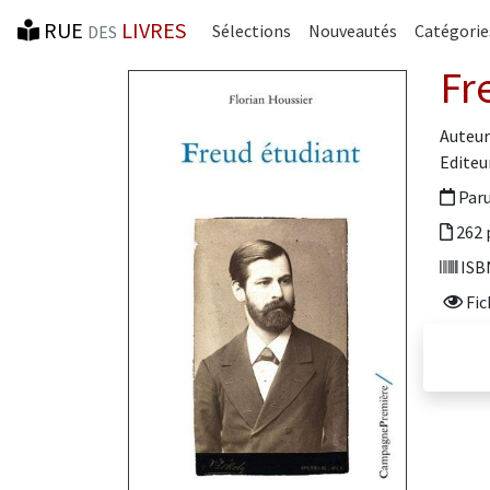
RUE
LIVRES
Sélections
Nouveautés
Catégorie
DES
Fr
Auteur 
Editeur
Paru
262 
ISBN
Fic