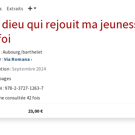
Plus
s
Extraits
 dieu qui rejouit ma jeunes
foi
 : Aubourg/barthelet
 :
Via Romana
›
tion :
Septembre 2024
pages
 : 978-2-3727-1263-7
he consultée 42 fois
23,00 €