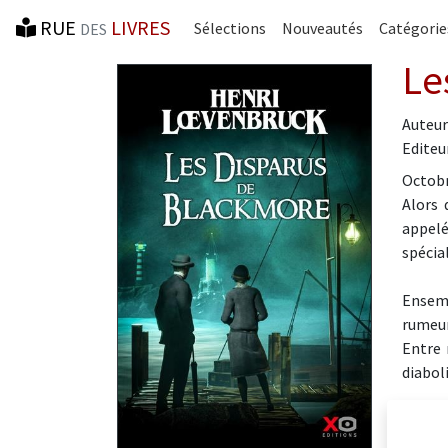
RUE
LIVRES
Sélections
Nouveautés
Catégorie
DES
Le
Auteur
Editeur
Octobr
Alors 
appelé
spécia
Ensemb
rumeur
Entre 
diabol