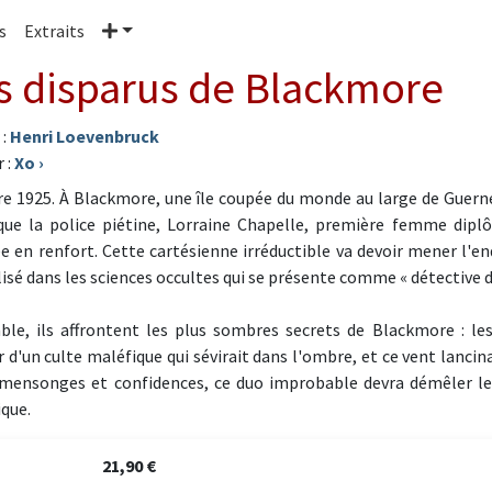
Plus
s
Extraits
s disparus de Blackmore
 :
Henri Loevenbruck
 :
Xo
›
e 1925. À Blackmore, une île coupée du monde au large de Guernes
que la police piétine, Lorraine Chapelle, première femme diplô
e en renfort. Cette cartésienne irréductible va devoir mener l'e
lisé dans les sciences occultes qui se présente comme « détective d
le, ils affrontent les plus sombres secrets de Blackmore : les
 d'un culte maléfique qui sévirait dans l'ombre, et ce vent lanci
mensonges et confidences, ce duo improbable devra démêler le 
ique.
21,90 €