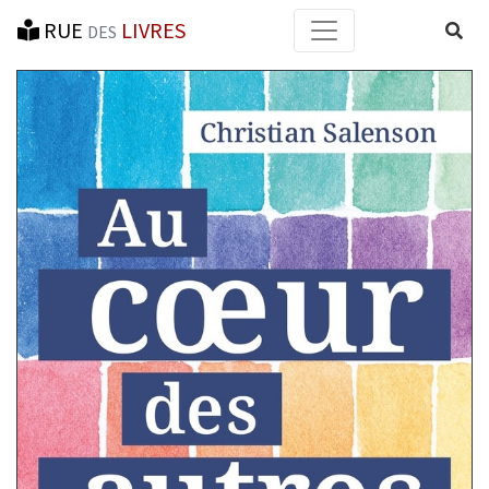
RUE
LIVRES
Reche
DES