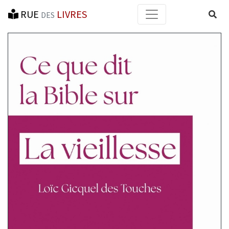
RUE
LIVRES
Reche
DES