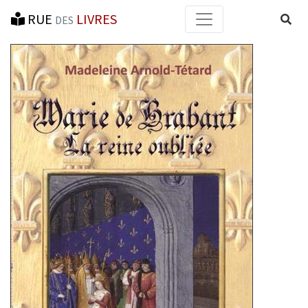
RUE
LIVRES
Reche
DES