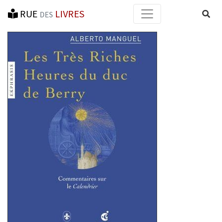
RUE
LIVRES
Reche
DES