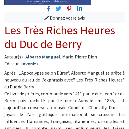
Facebook
Twitter
Pinterest
Linkedin
Donnez votre avis
Les Très Riches Heures
du Duc de Berry
Auteur(s) :
Alberto Manguel
, Marie-Pierre Dion
Editeur :
Invenit
›
Après "L'Apocalypse selon Dürer", Alberto Manguel se prête à
nouveau au jeu de l'ekphrasis avec" Les Très Riches Heures"
du Duc de Berry.
Ce livre de prières, commandé vers 1411 par le duc Jean 1er de
Berry puis racheté par le duc d'Aumale en 1855, est
aujourd'hui conservé au musée Condé de Chantilly. Dans ce
joyau de l'art gothique international se croisent les
influences flamandes, françaises, italiennes, orientales et
antiques. Il compte parmi ses enlumineurs les frères