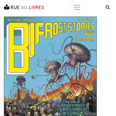
RUE
LIVRES
Reche
DES