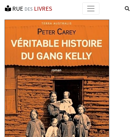
RUE
LIVRES
Reche
DES