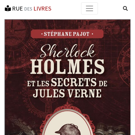
RUE
LIVRES
Reche
DES