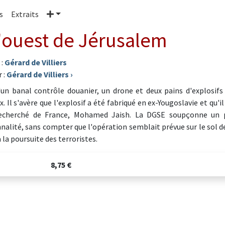
Plus
s
Extraits
l'ouest de Jérusalem
 :
Gérard de Villiers
 :
Gérard de Villiers
›
'un banal contrôle douanier, un drone et deux pains d'explosifs
. Il s'avère que l'explosif a été fabriqué en ex-Yougoslavie et qu'i
echerché de France, Mohamed Jaish. La DGSE soupçonne un pr
nalité, sans compter que l'opération semblait prévue sur le sol de
 la poursuite des terroristes.
8,75 €