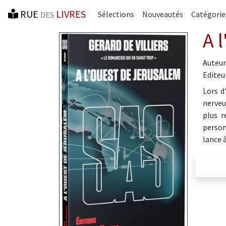
RUE
LIVRES
Sélections
Nouveautés
Catégorie
DES
A 
Auteur
Editeur
Lors d
nerveux
plus r
person
lance à