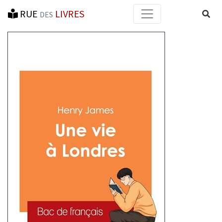
RUE
LIVRES
Reche
DES