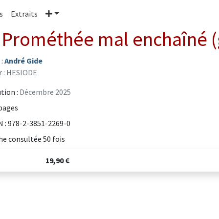
Plus
s
Extraits
 Prométhée mal enchaîné (
 :
André Gide
r : HESIODE
tion :
Décembre 2025
pages
 : 978-2-3851-2269-0
he consultée 50 fois
19,90 €