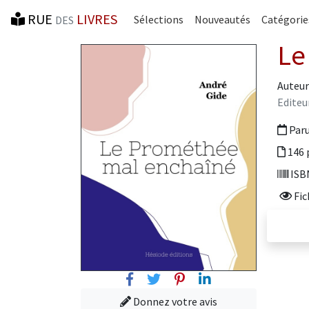
RUE
LIVRES
Sélections
Nouveautés
Catégorie
DES
Le
Auteur
Editeu
Paru
146 
ISBN
Fic
Facebook
Twitter
Pinterest
Linkedin
Donnez votre avis