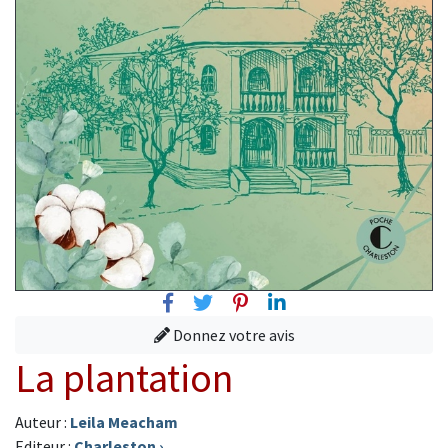
Facebook
Twitter
Pinterest
Linkedin
Donnez votre avis
La plantation
Auteur :
Leila Meacham
Editeur :
Charleston
›