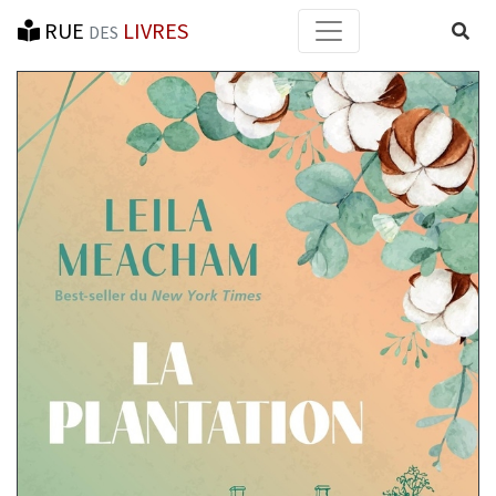
RUE
LIVRES
Reche
DES