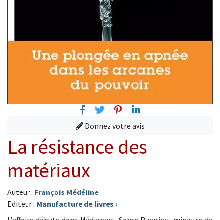
Facebook
Twitter
Pinterest
Linkedin
Donnez votre avis
La résistance des
matériaux
Auteur :
François Médéline
Editeur :
Manufacture de livres
›
L’affaire débute dans Médiapart. Serge Ruggieri, ministre de