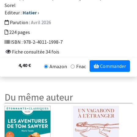
Sorel
Editeur :
Hatier
›
Parution :
Avril 2026
224 pages
ISBN : 978-2-4011-1998-7
Fiche consultée 34 fois
4,40 €
Commander
Amazon
Fnac
Du même auteur