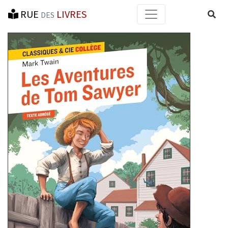
RUE
LIVRES
Reche
DES