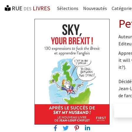
RUE
LIVRES
Sélections
Nouveautés
Catégorie
DES
Pe
Auteur
Editeur
Apprene
it wil
it?).
Décidé
Jean-L
de far
Facebook
Twitter
Pinterest
Linkedin