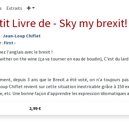
Plus
s
Extraits
tit Livre de - Sky my brexit!
 :
Jean-Loup Chiflet
 :
First
›
z l'anglais avec le brexit !
l wither on the wine (ça va tourner en eau de boudin), C'est du l
ment, depuis 3 ans que le Brexit a été voté, on n'a toujours pas
oup Chiflet revient sur cette situation inextricable grâce à 150 ex
ce, etc. Une bonne façon d'apprendre les expression idiomatiques a
2,99 €