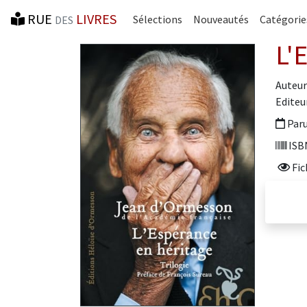
RUE
LIVRES
Sélections
Nouveautés
Catégorie
DES
L'
Auteur
Editeur
Paru
ISBN
Fic