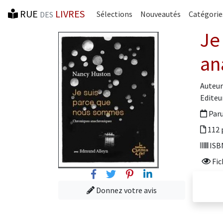
RUE
LIVRES
Sélections
Nouveautés
Catégorie
DES
Je
an
Auteur 
Editeur
Paru
112 
ISBN
Fic
Facebook
Twitter
Pinterest
Linkedin
Donnez votre avis