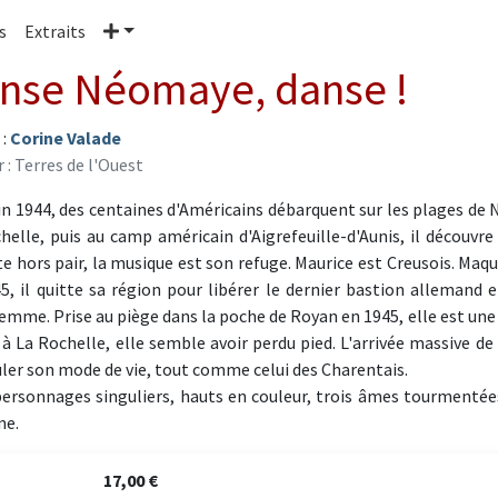
Plus
s
Extraits
nse Néomaye, danse !
 :
Corine Valade
 : Terres de l'Ouest
uin 1944, des centaines d'Américains débarquent sur les plages de N
helle, puis au camp américain d'Aigrefeuille-d'Aunis, il découvre
te hors pair, la musique est son refuge. Maurice est Creusois. Maqu
5, il quitte sa région pour libérer le dernier bastion alleman
emme. Prise au piège dans la poche de Royan en 1945, elle est une
 à La Rochelle, elle semble avoir perdu pied. L'arrivée massive de 
ler son mode de vie, tout comme celui des Charentais.
personnages singuliers, hauts en couleur, trois âmes tourmentées
ne.
17,00 €