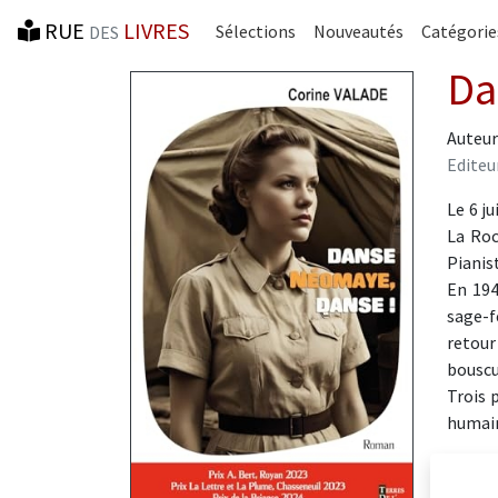
RUE
LIVRES
Sélections
Nouveautés
Catégorie
DES
Da
Auteur
Editeur
Le 6 j
La Roc
Pianis
En 194
sage-f
retour
bouscu
Trois 
humai