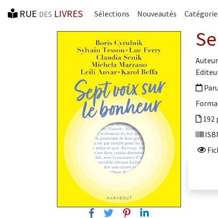
RUE
LIVRES
Sélections
Nouveautés
Catégorie
DES
Se
Auteur(
Editeur
Paru
Forma
192 
ISBN
Fic
Facebook
Twitter
Pinterest
Linkedin