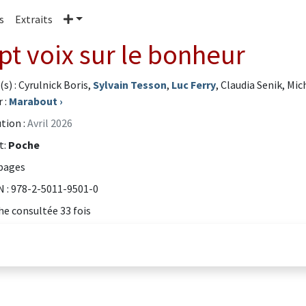
Plus
s
Extraits
pt voix sur le bonheur
s) : Cyrulnick Boris,
Sylvain Tesson
,
Luc Ferry
, Claudia Senik, Mic
 :
Marabout
›
tion :
Avril 2026
t:
Poche
pages
 : 978-2-5011-9501-0
he consultée 33 fois