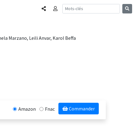
Partager
Connexion
hela Marzano, Leili Anvar, Karol Beffa
Commander
Amazon
Fnac