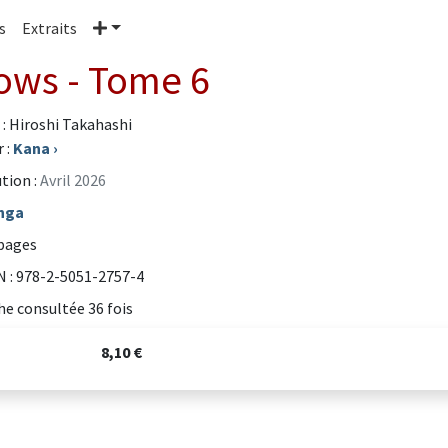
Plus
s
Extraits
ows - Tome 6
 : Hiroshi Takahashi
 :
Kana
›
tion :
Avril 2026
nga
pages
 : 978-2-5051-2757-4
he consultée 36 fois
8,10 €