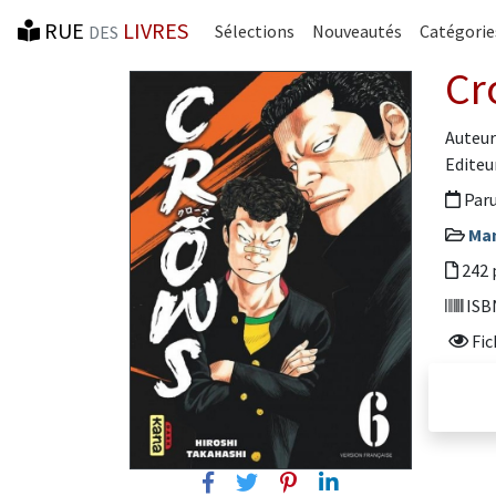
RUE
LIVRES
Sélections
Nouveautés
Catégorie
DES
Cr
Auteur
Editeur
Paru
Ma
242 
ISBN
Fic
Facebook
Twitter
Pinterest
Linkedin