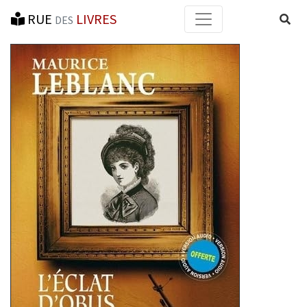
RUE
LIVRES
Reche
DES