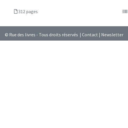
312 pages
© Rue des livres - Tous droits réservés |
Contact
|
Newsletter