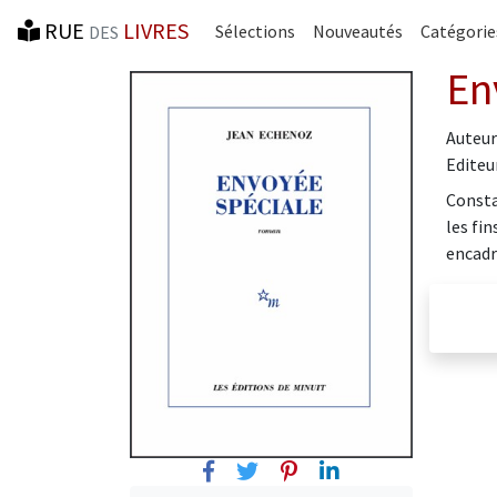
RUE
LIVRES
Sélections
Nouveautés
Catégorie
DES
En
Auteur
Editeur
Consta
les fi
encadr
Facebook
Twitter
Pinterest
Linkedin