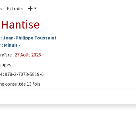
Plus
s
Extraits
 Hantise
 :
Jean-Philippe Toussaint
 :
Minuit
›
raître :
27 Août 2026
pages
 : 978-2-7073-5819-6
he consultée 13 fois