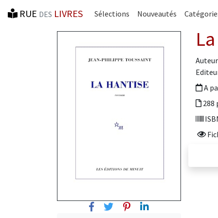
RUE
LIVRES
Sélections
Nouveautés
Catégorie
DES
La
Auteur
Editeur
A pa
288 
ISBN
Fic
Facebook
Twitter
Pinterest
Linkedin