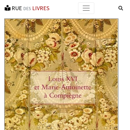
RUE
LIVRES
Reche
DES