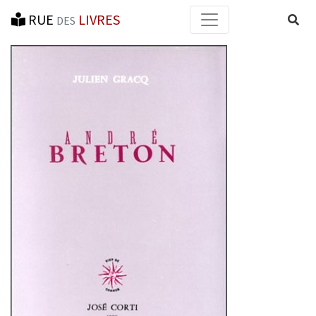
RUE
LIVRES
Reche
DES