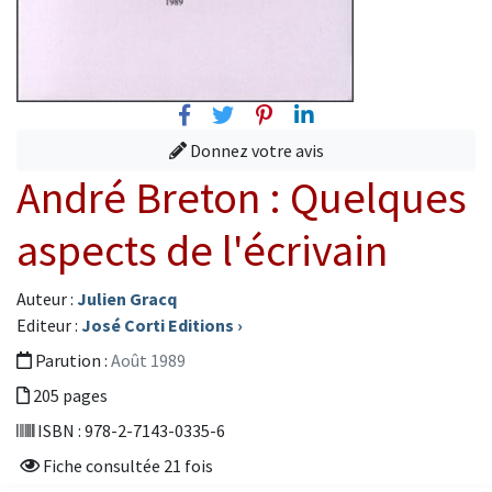
Facebook
Twitter
Pinterest
Linkedin
Donnez votre avis
André Breton : Quelques
aspects de l'écrivain
Auteur :
Julien Gracq
Editeur :
José Corti Editions
›
Parution :
Août 1989
205 pages
ISBN : 978-2-7143-0335-6
Fiche consultée 21 fois